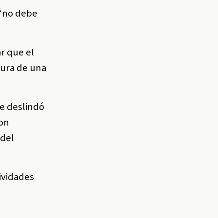
 “no debe
r que el
tura de una
se deslindó
ron
 del
ividades