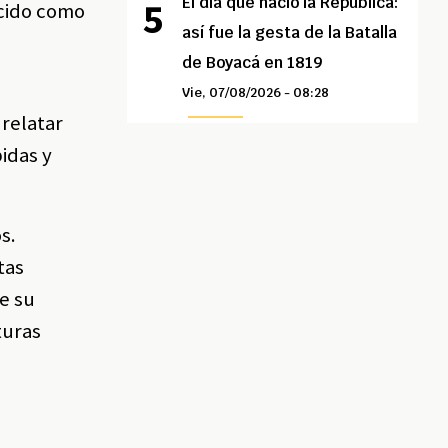
El día que nació la República:
ocido como
así fue la gesta de la Batalla
de Boyacá en 1819
Vie, 07/08/2026 - 08:28
relatar
idas y
s.
tas
ue su
turas
l