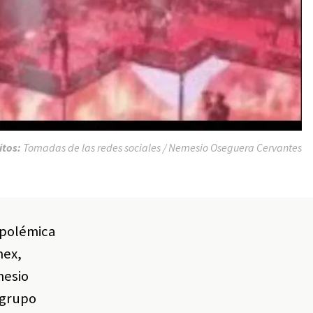
itos:
Tomadas de las redes sociales / Nemesio Oseguera Cervantes
 polémica
mex,
mesio
 grupo