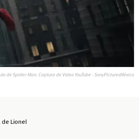
cula de Spider-Man. Captura de Video YouTube - SonyPicturesMéxico
 de Lionel