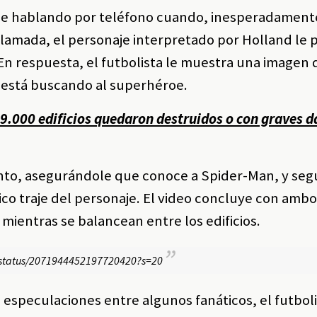
ece hablando por teléfono cuando, inesperadament
 llamada, el personaje interpretado por Holland le 
En respuesta, el futbolista le muestra una imagen 
 está buscando al superhéroe.
9.000 edificios quedaron destruidos o con graves d
nto, asegurándole que conoce a Spider-Man, y se
ico traje del personaje. El video concluye con amb
mientras se balancean entre los edificios.
X/status/2071944452197720420?s=20
 especulaciones entre algunos fanáticos, el futbol