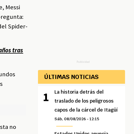
e, Messi
pregunta:
del Spider-
años tras
Publicidad
gundos
ÚLTIMAS NOTICIAS
os
La historia detrás del
traslado de los peligrosos
capos de la cárcel de Itagüí
Sáb, 08/08/2026 - 12:15
ista no
Estados Unidos anuncia