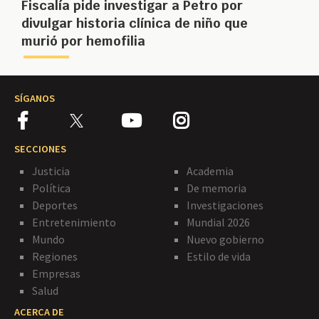
Fiscalía pide investigar a Petro por
divulgar historia clínica de niño que
murió por hemofilia
SÍGANOS
SECCIONES
Justicia
Academia
Política
De memoria
Deportes
Investigaciones
Entretenimiento
Mundial 2026
Mundo
Nuevo gobierno
Regiones
Estilo de vida
Empresas
Salud
ACERCA DE