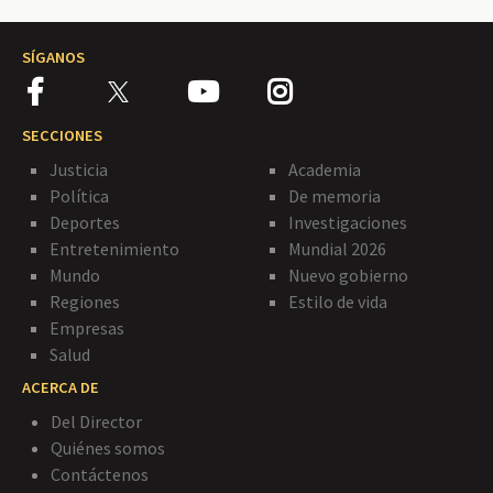
SÍGANOS
SECCIONES
Justicia
Academia
Política
De memoria
Deportes
Investigaciones
Entretenimiento
Mundial 2026
Mundo
Nuevo gobierno
Regiones
Estilo de vida
Empresas
Salud
ACERCA DE
Del Director
Quiénes somos
Contáctenos