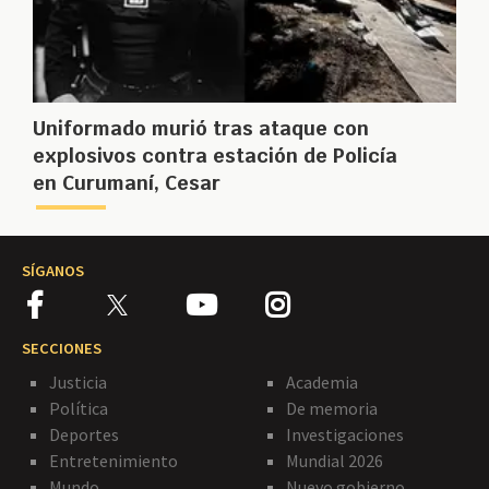
Uniformado murió tras ataque con
explosivos contra estación de Policía
en Curumaní, Cesar
SÍGANOS
SECCIONES
Justicia
Academia
Política
De memoria
Deportes
Investigaciones
Entretenimiento
Mundial 2026
Mundo
Nuevo gobierno