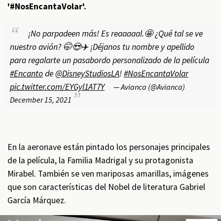
'#NosEncantaVolar'.
¡No parpadeen más! Es reaaaaal.🤩 ¿Qué tal se ve
nuestro avión? 🤭😍✈️ ¡Déjanos tu nombre y apellido
para regalarte un pasabordo personalizado de la película
#Encanto
de
@DisneyStudiosLA
!
#NosEncantaVolar
pic.twitter.com/EYGyl1AT7Y
— Avianca (@Avianca)
December 15, 2021
En la aeronave están pintado los personajes principales
de la película, la Familia Madrigal y su protagonista
Mirabel. También se ven mariposas amarillas, imágenes
que son características del Nobel de literatura Gabriel
García Márquez.