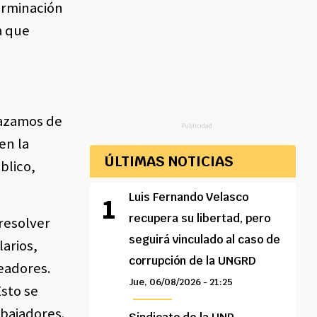
erminación
a que
hazamos de
Publicidad
en la
ÚLTIMAS NOTICIAS
blico,
Luis Fernando Velasco
recupera su libertad, pero
resolver
seguirá vinculado al caso de
arios,
corrupción de la UNGRD
leadores.
Jue, 06/08/2026 - 21:25
Esto se
abajadores.