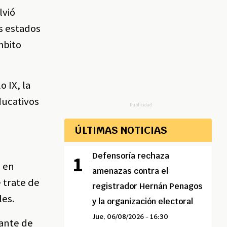
lvió
os estados
mbito
 IX, la
ducativos
Publicidad
ÚLTIMAS NOTICIAS
Defensoría rechaza
n en
amenazas contra el
 trate de
registrador Hernán Penagos
les.
y la organización electoral
Jue, 06/08/2026 - 16:30
iante de