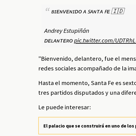
ʙɪᴇɴᴠᴇɴɪᴅᴏ ᴀ ꜱᴀɴᴛᴀ ꜰᴇ 🇮🇩
Andrey Estupiñán
ᴅᴇʟᴀɴᴛᴇʀᴏ
pic.twitter.com/UDTRh
"Bienvenido, delantero, fue el mens
redes sociales acompañado de la im
Hasta el momento, Santa Fe es sexto 
tres partidos disputados y una difere
Le puede interesar:
El palacio que se construirá en uno de lo