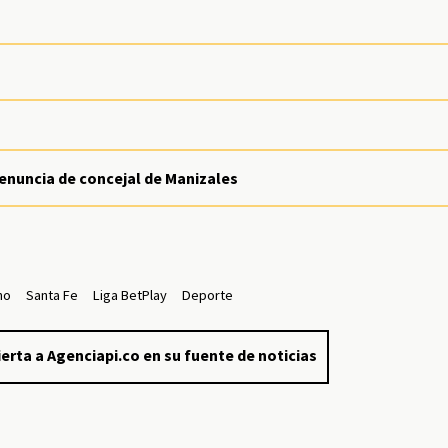
 renuncia de concejal de Manizales
no
Santa Fe
Liga BetPlay
Deporte
erta a Agenciapi.co en su fuente de noticias