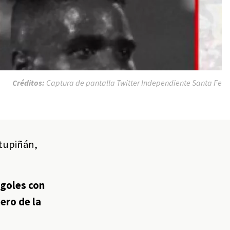
Créditos:
Captura de pantalla Twitter Independiente Santa Fe
stupiñán,
 goles con
ero de la