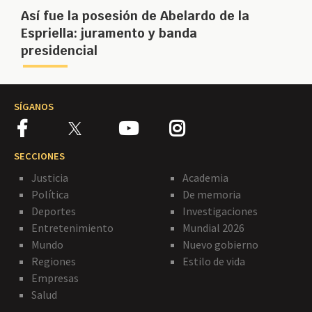
Así fue la posesión de Abelardo de la
Espriella: juramento y banda
presidencial
SÍGANOS
SECCIONES
Justicia
Academia
Política
De memoria
Deportes
Investigaciones
Entretenimiento
Mundial 2026
Mundo
Nuevo gobierno
Regiones
Estilo de vida
Empresas
Salud