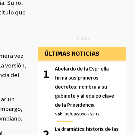
a. Su rol
 título que
Publicidad
ÚLTIMAS NOTICIAS
imera vez
a versión,
Abelardo de la Espriella
ncia del
firma sus primeros
decretos: nombra a su
gabinete y al equipo clave
dar un
de la Presidencia
 embargo,
Sáb, 08/08/2026 - 21:17
lombiano.
La dramática historia de las
al