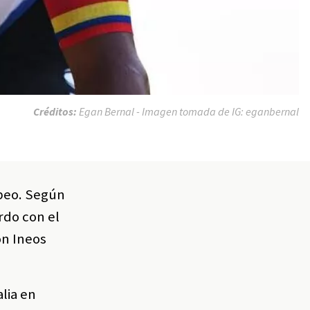
Créditos:
Egan Bernal - Imagen tomada de IG: eganbernal
opeo. Según
rdo con el
on Ineos
lia en