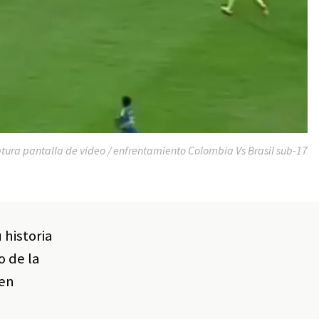
tura pantalla de video / enfrentamiento Colombia Vs Brasil sub-17
 historia
o de la
 en