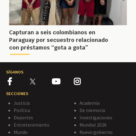
Capturan a seis colombianos en
Paraguay por secuestro relacionado
con préstamos “gota a gota”
SÍGANOS
SECCIONES
Justicia
Academia
Política
De memoria
Deportes
Investigaciones
Entretenimiento
Mundial 2026
Mundo
Nuevo gobierno