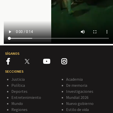
SÍGANOS
SECCIONES
Justicia
Academia
Política
De memoria
Deportes
Investigaciones
Entretenimiento
Mundial 2026
Mundo
Nuevo gobierno
Regiones
Estilo de vida