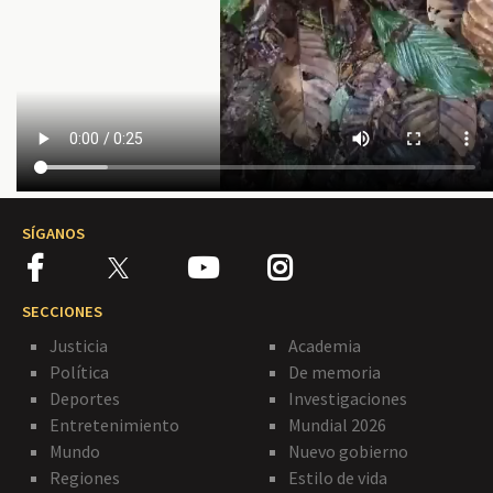
SÍGANOS
SECCIONES
Justicia
Academia
Política
De memoria
Deportes
Investigaciones
Entretenimiento
Mundial 2026
Mundo
Nuevo gobierno
Regiones
Estilo de vida