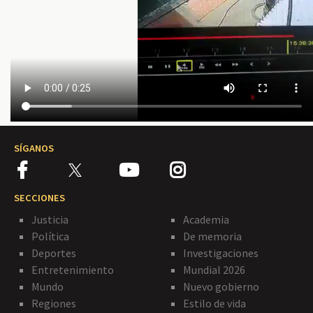
SÍGANOS
SECCIONES
Justicia
Academia
Política
De memoria
Deportes
Investigaciones
Entretenimiento
Mundial 2026
Mundo
Nuevo gobierno
Regiones
Estilo de vida