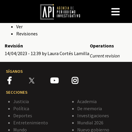
Solapas
Ver
Revisiones
principales
Revisión
Operations
14/04/2023 - 12:39
by Laura Cortés Lamilla
Current revision
SÍGANOS
SECCIONES
Justicia
Academia
Política
De memoria
Deportes
Investigaciones
Entretenimiento
Mundial 2026
Mundo
Nuevo gobierno