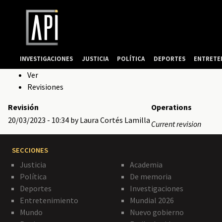
INVESTIGACIONES
JUSTICIA
POLÍTICA
DEPORTES
ENTRETE
Solapas
Ver
Revisiones
principales
Revisión
Operations
20/03/2023 - 10:34
by Laura Cortés Lamilla
Current revision
SECCIONES
Justicia
Academia
Política
De memoria
Deportes
Investigaciones
Entretenimiento
Mundial 2026
Mundo
Nuevo gobierno