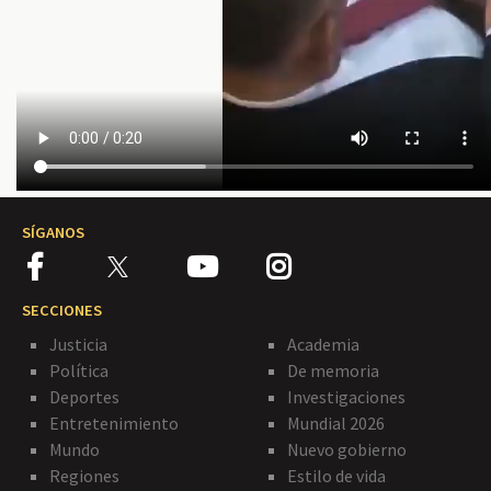
SÍGANOS
SECCIONES
Justicia
Academia
Política
De memoria
Deportes
Investigaciones
Entretenimiento
Mundial 2026
Mundo
Nuevo gobierno
Regiones
Estilo de vida