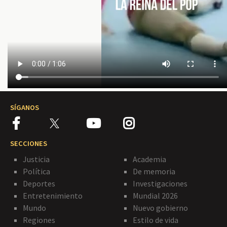
SÍGANOS
SECCIONES
Justicia
Academia
Política
De memoria
Deportes
Investigaciones
Entretenimiento
Mundial 2026
Mundo
Nuevo gobierno
Regiones
Estilo de vida