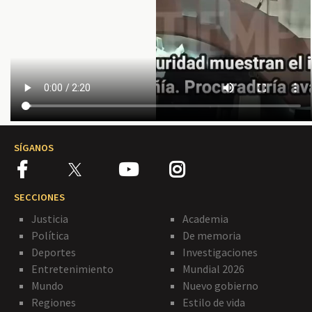
SÍGANOS
SECCIONES
Justicia
Academia
Política
De memoria
Deportes
Investigaciones
Entretenimiento
Mundial 2026
Mundo
Nuevo gobierno
Regiones
Estilo de vida