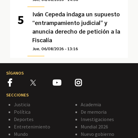
Iván Cepeda indaga un supuesto
“entrampamiento judicial” y
anuncia derecho de petición a la
Fiscalía
Jue, 06/08/2026 - 13:16
SÍGANOS
SECCIONES
Justicia
Academia
Política
De memoria
Deportes
Investigaciones
Entretenimiento
Mundial 2026
Mundo
Nuevo gobierno