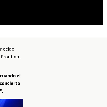
onocido
n Frontino,
 cuando el
 concierto
".