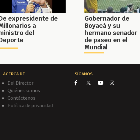
De expresidente de
Gobernador de
Millonarios a
Boyacá y su
ministro del
hermano senador
Deporte
de paseo en el
Mundial
ACERCA DE
SÍGANOS
Del Director
Quiénes somos
Contáctenos
Política de privacidad