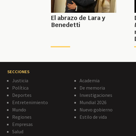
El abrazo de Lara y
Benedetti
SECCIONES
Justicia
Academia
Política
De memoria
Deportes
Investigaciones
Entretenimiento
Mundial 2026
Mundo
Nuevo gobierno
Regiones
Estilo de vida
Empresas
Salud