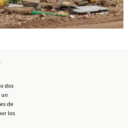
y
do dos
y un
mes de
or los