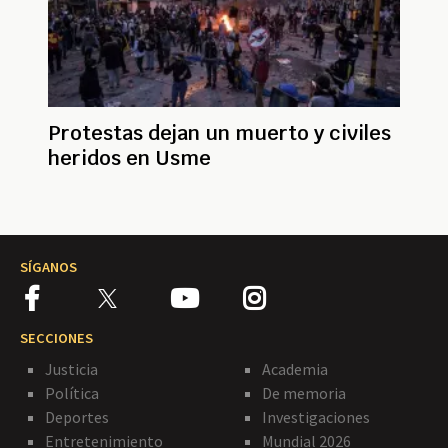
Protestas dejan un muerto y civiles
heridos en Usme
SÍGANOS
SECCIONES
Justicia
Academia
Política
De memoria
Deportes
Investigaciones
Entretenimiento
Mundial 2026