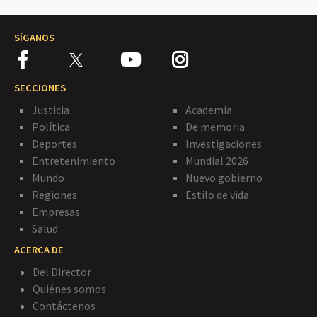
SÍGANOS
SECCIONES
Justicia
Academia
Política
De memoria
Deportes
Investigaciones
Entretenimiento
Mundial 2026
Mundo
Nuevo gobierno
Regiones
Estilo de vida
Empresas
Salud
ACERCA DE
Del Director
Quiénes somos
Contáctenos