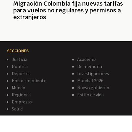
Migración Colombia fija nuevas tarifas
para vuelos no regulares y permisos a
extranjeros
SECCIONES
Justicia
Academia
Política
De memoria
Deportes
Investigaciones
Entretenimiento
Mundial 2026
Mundo
Nuevo gobierno
Regiones
Estilo de vida
Empresas
Salud