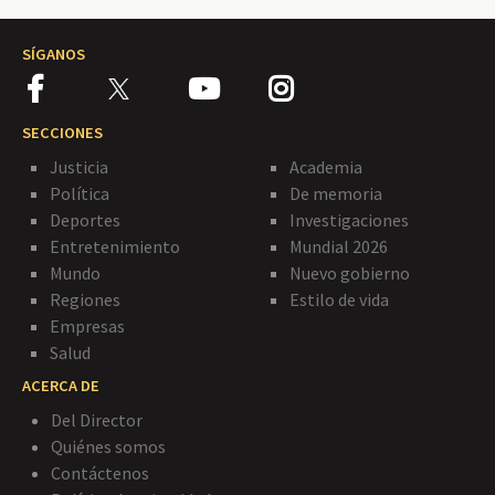
SÍGANOS
SECCIONES
Justicia
Academia
Política
De memoria
Deportes
Investigaciones
Entretenimiento
Mundial 2026
Mundo
Nuevo gobierno
Regiones
Estilo de vida
Empresas
Salud
ACERCA DE
Del Director
Quiénes somos
Contáctenos