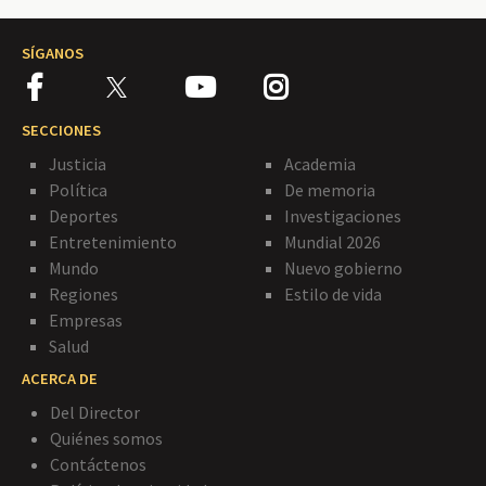
SÍGANOS
SECCIONES
Justicia
Academia
Política
De memoria
Deportes
Investigaciones
Entretenimiento
Mundial 2026
Mundo
Nuevo gobierno
Regiones
Estilo de vida
Empresas
Salud
ACERCA DE
Del Director
Quiénes somos
Contáctenos