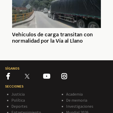
Vehículos de carga transitan con
normalidad por la Vía al Llano
SÍGANOS
SECCIONES
Justicia
Academia
Política
De memoria
Deportes
Investigaciones
Entretenimiento
Mundial 2026