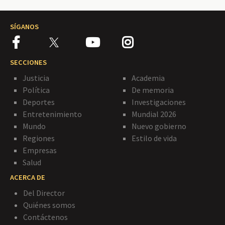
SÍGANOS
SECCIONES
Justicia
Academia
Política
De memoria
Deportes
Investigaciones
Entretenimiento
Mundial 2026
Mundo
Nuevo gobierno
Regiones
Estilo de vida
Empresas
Salud
ACERCA DE
Del Director
Quiénes somos
Contáctenos