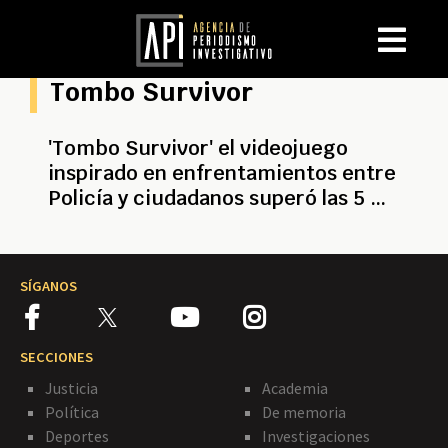
Tombo Survivor
'Tombo Survivor' el videojuego
inspirado en enfrentamientos entre
Policía y ciudadanos superó las 5 mil
descargas.
SÍGANOS
SECCIONES
Justicia
Academia
Política
De memoria
Deportes
Investigaciones