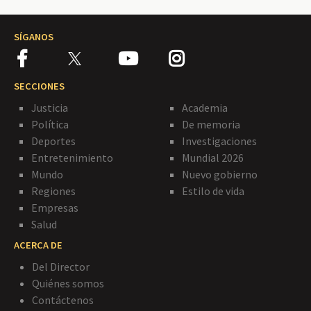
SÍGANOS
SECCIONES
Justicia
Academia
Política
De memoria
Deportes
Investigaciones
Entretenimiento
Mundial 2026
Mundo
Nuevo gobierno
Regiones
Estilo de vida
Empresas
Salud
ACERCA DE
Del Director
Quiénes somos
Contáctenos