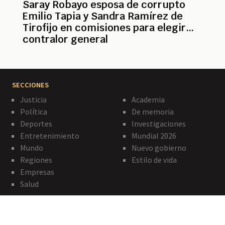
Saray Robayo esposa de corrupto
Emilio Tapia y Sandra Ramírez de
Tirofijo en comisiones para elegir
contralor general
SECCIONES
Justicia
Academia
Política
De memoria
Deportes
Investigaciones
Entretenimiento
Mundial 2026
Mundo
Nuevo gobierno
Regiones
Estilo de vida
Empresas
Salud