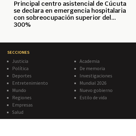
Principal centro asistencial de Cúcuta
se declara en emergencia hospitalaria
con sobreocupación superior del
300%
SECCIONES
Justicia
Academia
Política
De memoria
Deportes
Investigaciones
Entretenimiento
Mundial 2026
Mundo
Nuevo gobierno
Regiones
Estilo de vida
Empresas
Salud