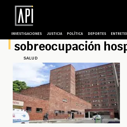
INVESTIGACIONES
JUSTICIA
POLÍTICA
DEPORTES
ENTRETE
sobreocupación hosp
SALUD