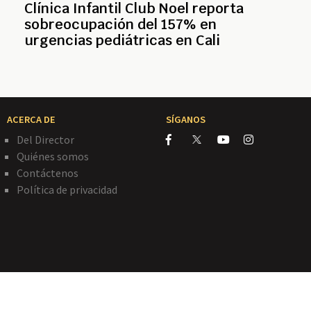
Clínica Infantil Club Noel reporta
sobreocupación del 157% en
urgencias pediátricas en Cali
ACERCA DE
SÍGANOS
Del Director
Quiénes somos
Contáctenos
Política de privacidad