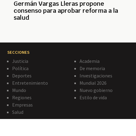
Germán Vargas Lleras propone
consenso para aprobar reforma a la
salud
SECCIONES
Justicia
Academia
Política
De memoria
Deportes
Investigaciones
Entretenimiento
Mundial 2026
Mundo
Nuevo gobierno
Regiones
Estilo de vida
Empresas
Salud