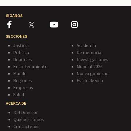
SÍGANOS
SECCIONES
Justicia
Academia
Política
De memoria
Deportes
Investigaciones
Entretenimiento
Mundial 2026
Mundo
Nuevo gobierno
Regiones
Estilo de vida
Empresas
Salud
ACERCA DE
Del Director
Quiénes somos
Contáctenos