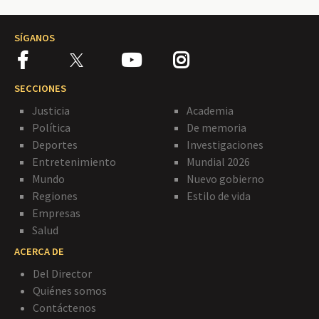
SÍGANOS
SECCIONES
Justicia
Academia
Política
De memoria
Deportes
Investigaciones
Entretenimiento
Mundial 2026
Mundo
Nuevo gobierno
Regiones
Estilo de vida
Empresas
Salud
ACERCA DE
Del Director
Quiénes somos
Contáctenos