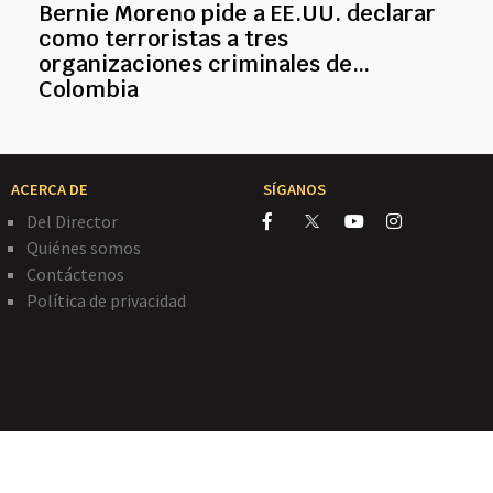
Bernie Moreno pide a EE.UU. declarar
como terroristas a tres
organizaciones criminales de
Colombia
ACERCA DE
SÍGANOS
Del Director
Quiénes somos
Contáctenos
Política de privacidad