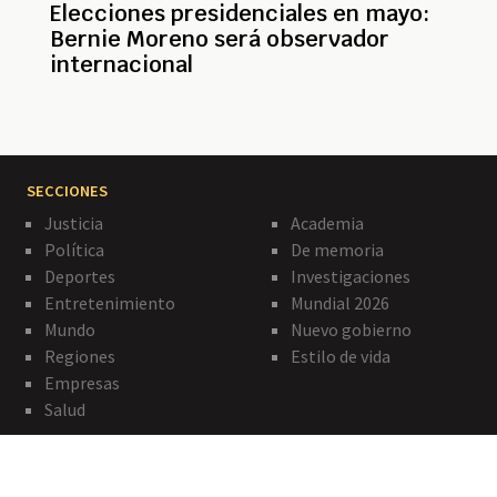
Elecciones presidenciales en mayo:
Bernie Moreno será observador
internacional
SECCIONES
Justicia
Academia
Política
De memoria
Deportes
Investigaciones
Entretenimiento
Mundial 2026
Mundo
Nuevo gobierno
Regiones
Estilo de vida
Empresas
Salud