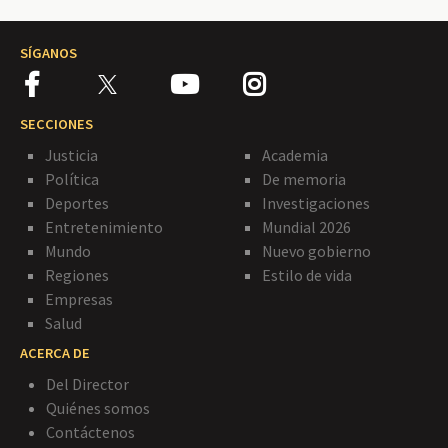
SÍGANOS
SECCIONES
Justicia
Academia
Política
De memoria
Deportes
Investigaciones
Entretenimiento
Mundial 2026
Mundo
Nuevo gobierno
Regiones
Estilo de vida
Empresas
Salud
ACERCA DE
Del Director
Quiénes somos
Contáctenos