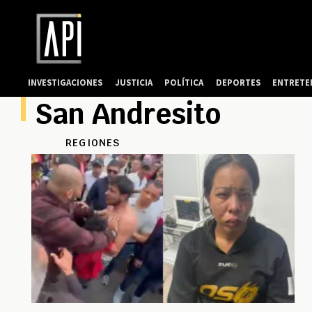
INVESTIGACIONES
JUSTICIA
POLÍTICA
DEPORTES
ENTRETE
San Andresito
REGIONES