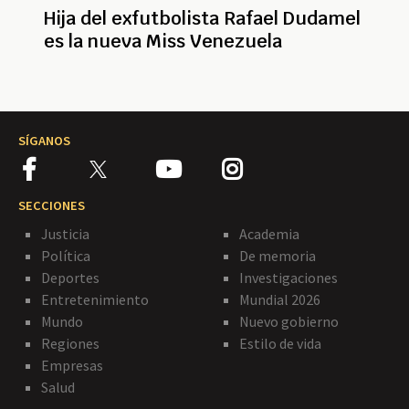
Hija del exfutbolista Rafael Dudamel
es la nueva Miss Venezuela
SÍGANOS
SECCIONES
Justicia
Academia
Política
De memoria
Deportes
Investigaciones
Entretenimiento
Mundial 2026
Mundo
Nuevo gobierno
Regiones
Estilo de vida
Empresas
Salud