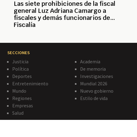
Las siete prohibiciones de la fiscal
general Luz Adriana Camargo a
fiscales y demás funcionarios de
Fiscalía
SECCIONES
Justicia
Academia
Política
De memoria
Deportes
Investigaciones
Entretenimiento
Mundial 2026
Mundo
Nuevo gobierno
Regiones
Estilo de vida
Empresas
Salud