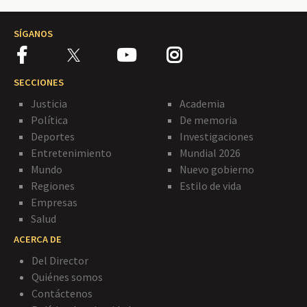
SÍGANOS
SECCIONES
Justicia
Academia
Política
De memoria
Deportes
Investigaciones
Entretenimiento
Mundial 2026
Mundo
Nuevo gobierno
Regiones
Estilo de vida
Empresas
Salud
ACERCA DE
Del Director
Quiénes somos
Contáctenos