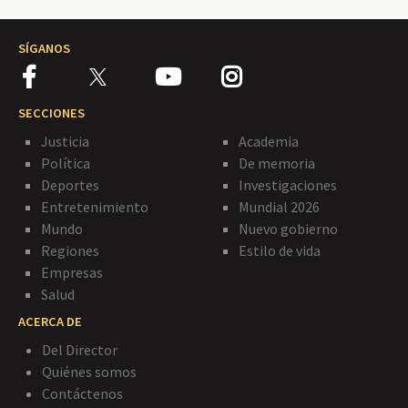
SÍGANOS
SECCIONES
Justicia
Academia
Política
De memoria
Deportes
Investigaciones
Entretenimiento
Mundial 2026
Mundo
Nuevo gobierno
Regiones
Estilo de vida
Empresas
Salud
ACERCA DE
Del Director
Quiénes somos
Contáctenos