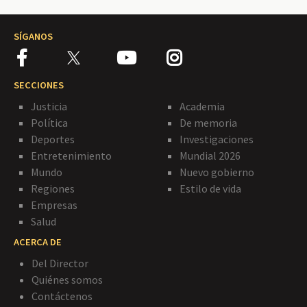
SÍGANOS
SECCIONES
Justicia
Academia
Política
De memoria
Deportes
Investigaciones
Entretenimiento
Mundial 2026
Mundo
Nuevo gobierno
Regiones
Estilo de vida
Empresas
Salud
ACERCA DE
Del Director
Quiénes somos
Contáctenos