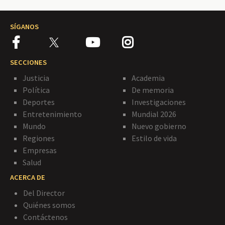
SÍGANOS
SECCIONES
Justicia
Academia
Política
De memoria
Deportes
Investigaciones
Entretenimiento
Mundial 2026
Mundo
Nuevo gobierno
Regiones
Estilo de vida
Empresas
Salud
ACERCA DE
Del Director
Quiénes somos
Contáctenos