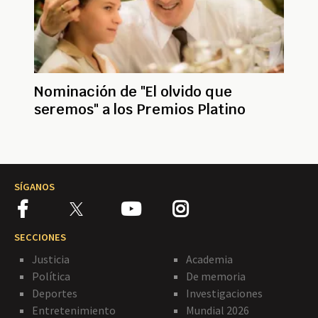
Nominación de "El olvido que
seremos" a los Premios Platino
SÍGANOS
SECCIONES
Justicia
Academia
Política
De memoria
Deportes
Investigaciones
Entretenimiento
Mundial 2026