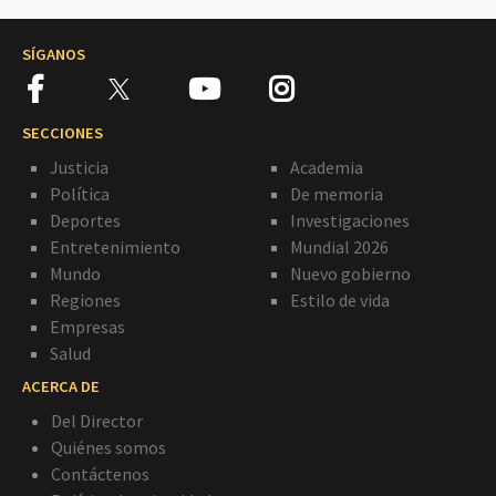
SÍGANOS
SECCIONES
Justicia
Academia
Política
De memoria
Deportes
Investigaciones
Entretenimiento
Mundial 2026
Mundo
Nuevo gobierno
Regiones
Estilo de vida
Empresas
Salud
ACERCA DE
Del Director
Quiénes somos
Contáctenos