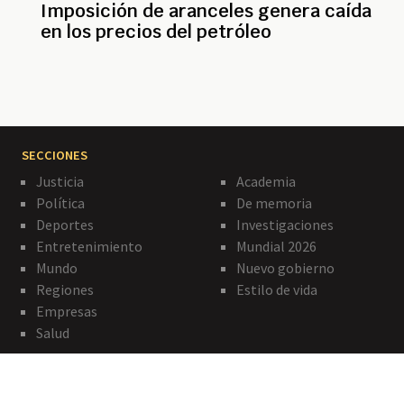
Imposición de aranceles genera caída
en los precios del petróleo
SECCIONES
Justicia
Academia
Política
De memoria
Deportes
Investigaciones
Entretenimiento
Mundial 2026
Mundo
Nuevo gobierno
Regiones
Estilo de vida
Empresas
Salud